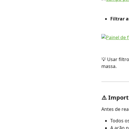
Filtrar 
💡 Usar filt
massa.
⚠️ Import
Antes de rea
Todos os
A ação p