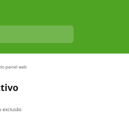
elo painel web
tivo
o exclusão