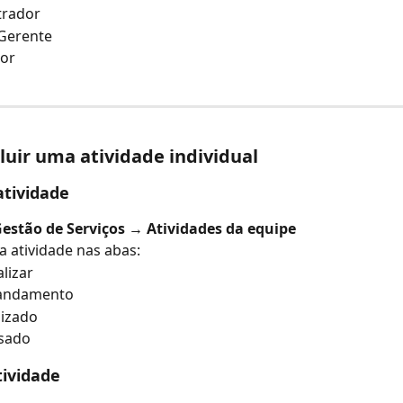
trador
/Gerente
sor
uir uma atividade individual
atividade
estão de Serviços → Atividades da equipe
 a atividade nas abas:
alizar
andamento
lizado
sado
tividade