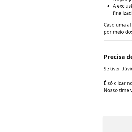
A exclus
finaliza
Caso uma ati
por meio do
Precisa d
Se tiver dúv
É só clicar n
Nosso time v