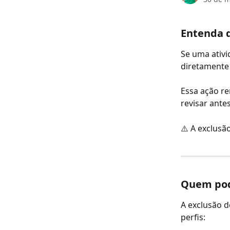
Entenda 
Se uma ativi
diretamente 
Essa ação re
revisar ante
⚠️ A exclusã
Quem pode
A exclusão d
perfis: