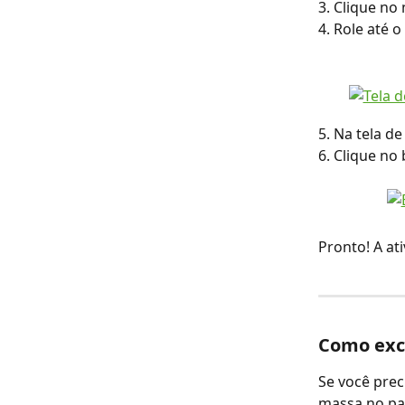
3. Clique no
4. Role até o
5. Na tela de
6. Clique no
Pronto! A at
Como exc
Se você prec
massa no pai