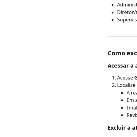
Adminis
Diretor
Supervi
Como excl
Acessar a 
Acesse 
G
Localize
A re
Em 
Fina
Revi
Excluir a a