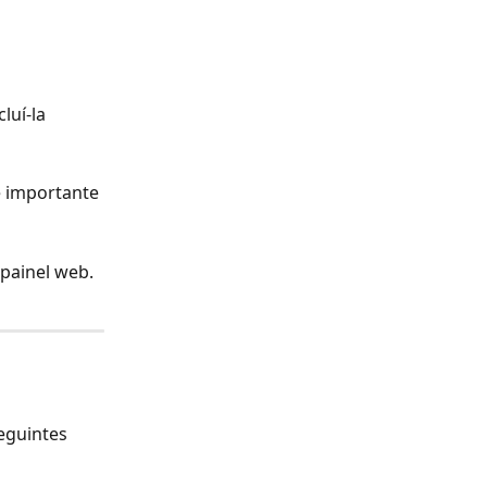
luí-la 
é importante 
 painel web.
eguintes 