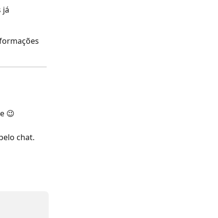
 já 
nformações 
e 😉
pelo chat. 