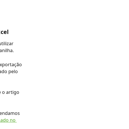
cel
ilizar 
anilha.
xportação 
ado pelo 
 o artigo 
mendamos 
hado no 