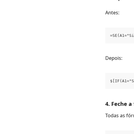
Antes:
=SE(A1="Si
Depois:
$[IF(A1="S
4. Feche a
Todas as fó