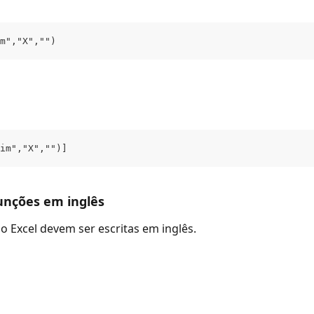
m","X","")
im","X","")]
 funções em inglês
o Excel devem ser escritas em inglês.