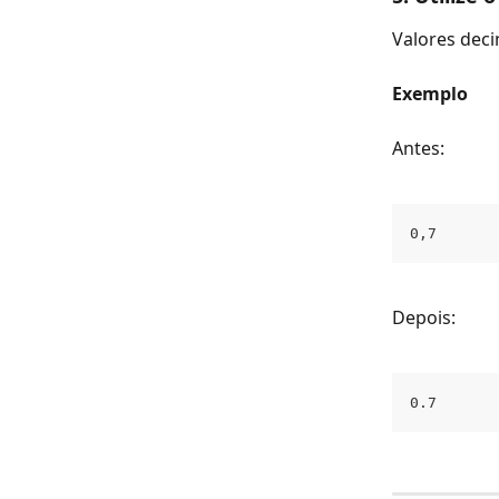
Valores deci
Exemplo
Antes:
0,7
Depois:
0.7