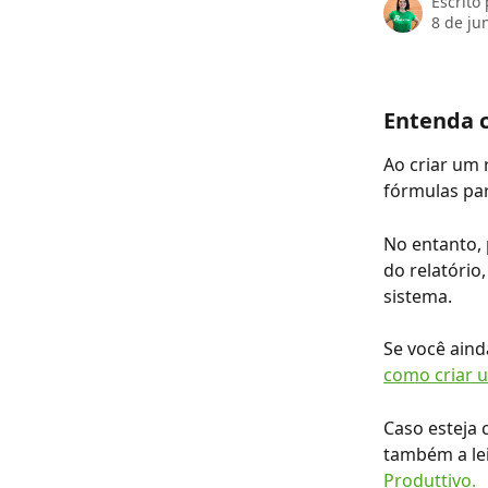
Escrito
8 de ju
Entenda c
Ao criar um 
fórmulas par
No entanto,
do relatório
sistema.
Se você aind
como criar u
Caso esteja
também a lei
Produttivo.