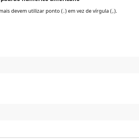
mais devem utilizar ponto (
) em vez de vírgula (
).
.
,