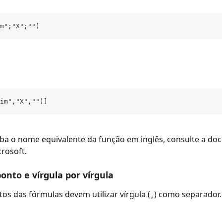
m";"X";"")
im","X","")]
iba o nome equivalente da função em inglês, consulte a d
crosoft.
ponto e vírgula por vírgula
s das fórmulas devem utilizar vírgula (
) como separador.
,