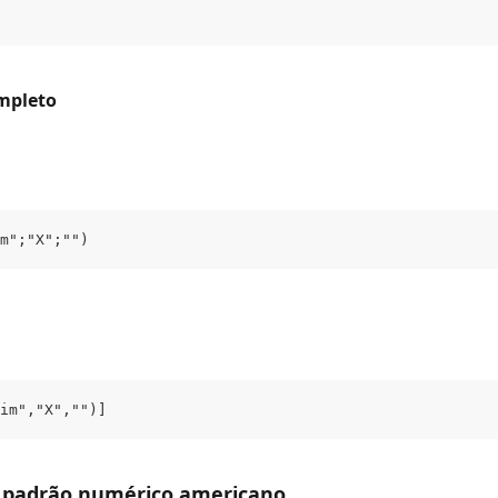
mpleto
m";"X";"")
im","X","")]
 o padrão numérico americano