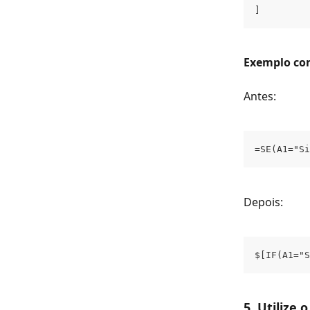
]
Exemplo co
Antes:
=SE(A1="Si
Depois:
$[IF(A1="S
5. Utilize