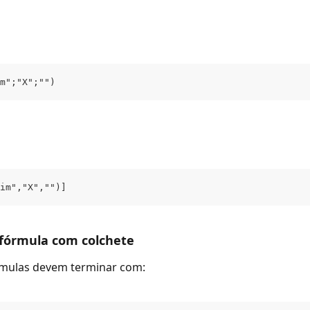
m";"X";"")
im","X","")]
 fórmula com colchete
rmulas devem terminar com: