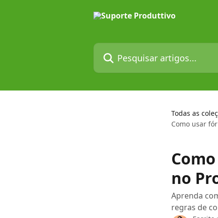
Passar para o conteúdo principal
Pesquisar artigos...
Todas as cole
Como usar fór
Como 
no Pr
Aprenda como
regras de co