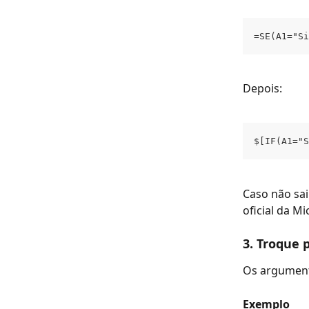
=SE(A1="Si
Depois:
$[IF(A1="S
Caso não sa
oficial da Mi
3. Troque 
Os argumento
Exemplo