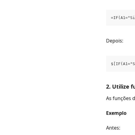
=IF(A1="Si
Depois:
$[IF(A1="S
2. Utilize
As funções d
Exemplo
Antes: