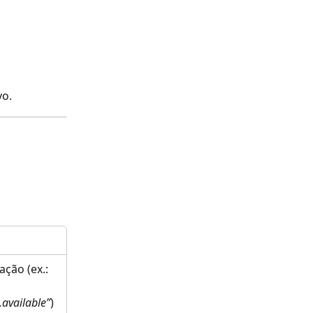
vo.
ação (ex.: 
, 
.available”
)