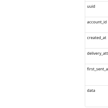
uuid
account_id
created_at
delivery_a
first_sent_a
data