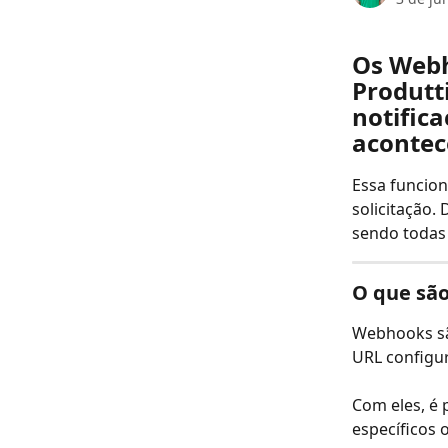
Os Webh
Produtt
notific
aconte
Essa funcion
solicitação.
sendo todas
O que sã
Webhooks sã
URL configu
Com eles, é 
específicos 