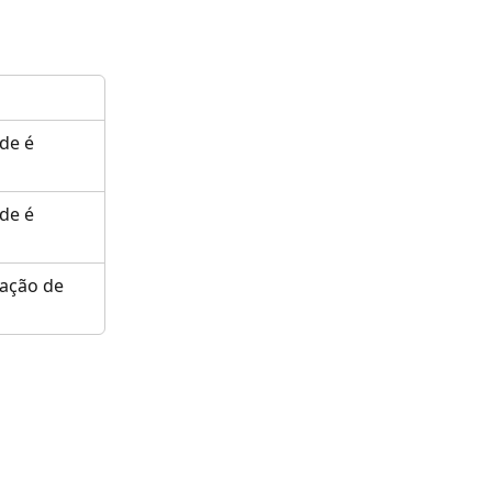
de é 
de é 
ação de 