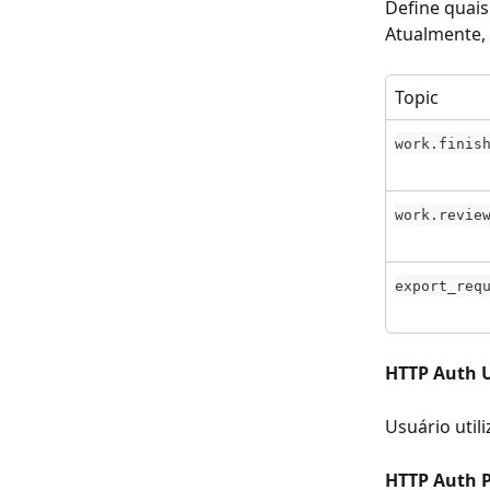
Define quai
Atualmente, 
Topic
work.finis
work.revie
export_req
HTTP Auth U
Usuário util
HTTP Auth P