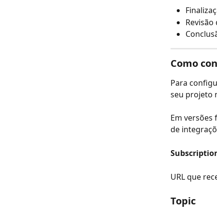
Finaliza
Revisão 
Conclusã
Como con
Para configu
seu projeto 
Em versões f
de integraçõ
Subscriptio
URL que rece
Topic