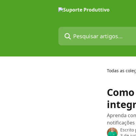
Passar para o conteúdo principal
Pesquisar artigos...
Todas as cole
Como 
integ
Aprenda com
notificações
Escrito
3 de ju