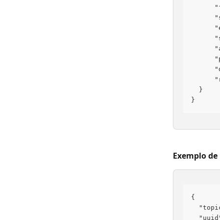
      "
      "
      "
      "
      "
      "
      "
      "
  }
}
Exemplo de 
{
  "topi
  "uuid