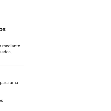
 
os 
da mediante 
zados, 
 para uma 
s 