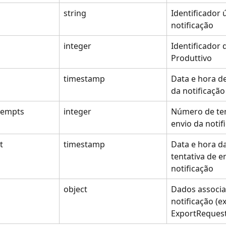
string
Identificador 
notificação
integer
Identificador 
Produttivo
timestamp
Data e hora de
da notificação
ttempts
integer
Número de ten
envio da notif
t
timestamp
Data e hora da
tentativa de e
notificação
object
Dados associa
notificação (e
ExportRequest