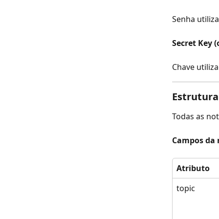
Senha utiliz
Secret Key (
Chave utiliz
Estrutura
Todas as no
Campos da n
Atributo
topic