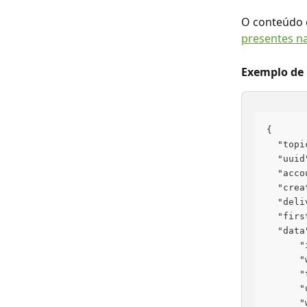
O conteúdo 
presentes n
Exemplo de 
{
  "topi
  "uuid
  "acco
  "crea
  "deli
  "firs
  "data
      "
      "
      "
      "
      "