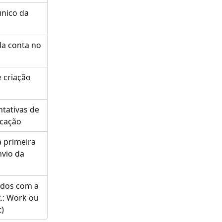
único da 
da conta no 
 criação 
tativas de 
icação
 primeira 
nvio da 
dos com a 
x.: Work ou 
)