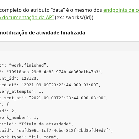
completo do atributo “data” é o mesmo dos 
endpoints de c
a documentação da API
 (ex.: /works/{id}).
notificação de atividade finalizada
c": “work.finished”,
": "109f8aca-29e8-4c83-974b-4d360afb47b3",
unt_id": 123123,
ted_at": “2021-09-09T23:23:44.000-03:00”,
very_attempts": 1,
t_sent_at": “2021-09-09T23:23:44.000-03:00”,
": {
id": 2,
work_number": 1,
title": "Título da atividade",
uuid": "eafd506c-1cf7-4cbe-812f-2bd3bfd40d7f",
work_type": "fill_form",