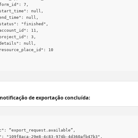
form_id": 7,
start_time": null,
end_time": null,
status": "finished",
account_id": 11,
project_id": 3,
details": null,
resource_place_id": 10
notificação de exportação concluída:
c": “export_request.available”,
": "109f8aca-29e8-4c83-974b-4d360afb47b3",